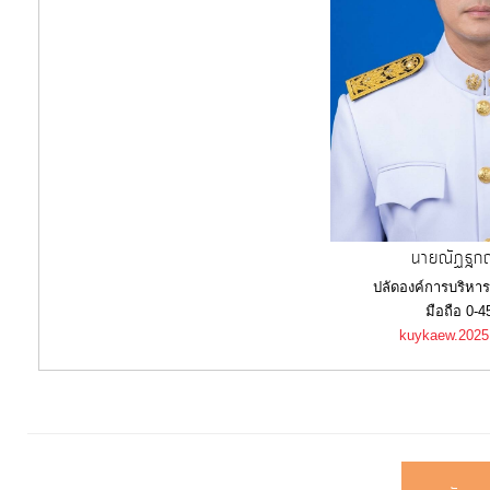
การ
จัดการ
ความ
รู้
การ
ดำเนิน
งาน
นายณัฏฐกฤ
ปลัดองค์การบริหา
การ
มือถือ 0-
ให้
kuykaew.202
บริการ
แผนการ
ใช้
จ่าย