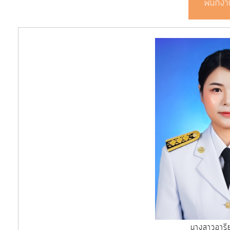
พนักงา
งบ
ประมาณ
ประจำ
ปี
การ
บริหาร
และ
พัฒนา
ทรัพยากร
บุคคล
การ
จัด
ซื้อ
นางสาวอารี