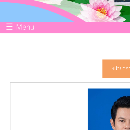
กิจการ
สภา
☰ Menu
บริการ
ข้อมูล
ITA
หน่วยตร
e-
Service
Q&A