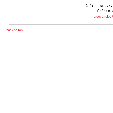
จัด
นักวิชาการตรวจสอ
จ้าง
มือถือ 08-
areeya.rsle
การ
back to top
เงิน
การ
คลัง
แผนการ
ป้องกัน
การ
ทุจริต
การ
ดำเนิน