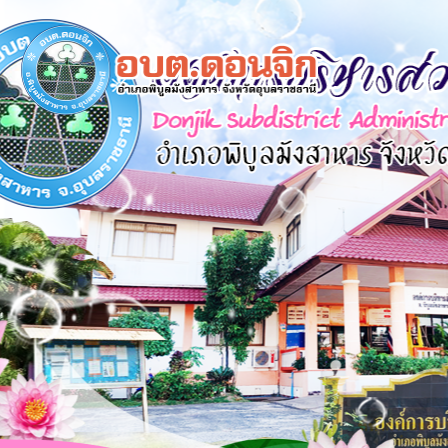
×
หน้า
close
หลัก
ข้อมูล
พื้น
ฐาน
บุคลากร
แผน
ยุทธศาสตร์
ข่าวสาร