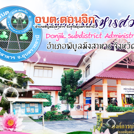
×
หน้า
close
หลัก
ข้อมูล
พื้น
ฐาน
บุคลากร
แผน
ยุทธศาสตร์
ข่าวสาร