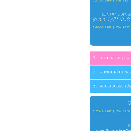
[ 27-02-2569 ] Hits:652
ประกาศ อบต.ดอนจ
(ภ.ด.ส.1/2) ประจ
[ 06-02-2569 ] Hits:1033
สถานที่สำคัญแหล่
ผลิตภัณฑ์เด่นข
ศิลปวัฒนธรรมปร
0
[ 22-12-2565 ] Hits:6816
ส