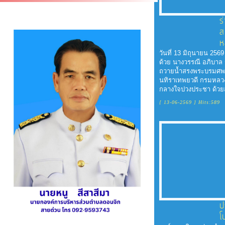
การ
จัดการ
ร
ความ
ส
รู้
ห
วันที่ 13 มิถุนายน 25
ด้วย นางวรรณี อภิบาล
ถวายน้ำสรงพระบรมศพ พิ
การ
นทิราเทพยวดี กรมหลวง
ดำเนิน
กลางใจปวงประชา ด้วยสำ
งาน
[ 13-06-2569 ] Hits:589
การ
ให้
บริการ
แผนการ
ป
ใช้
โ
จ่าย