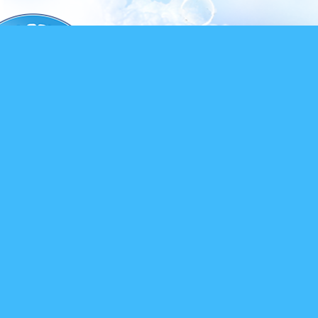
×
หน้า
close
หลัก
ข้อมูล
พื้น
ฐาน
บุคลากร
แผน
ยุทธศาสตร์
ข่าวสาร