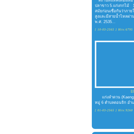
สถานที่แหล่งท่องเที่ย
ปลาขาว 5.แก่งกกไม้ 1.
สมัยก่อนเชื่อกันว่าภา
สูงและมีสายน้ำไหลผ่านค
พ.ศ. 2535...
[ 10-03-2565 ] Hits:6795
แ
แก่งลำดวน (Kaeng Lamd
หมู่ 6 ตำบลดอนจิก อำเ
[ 01-03-2565 ] Hits:9260