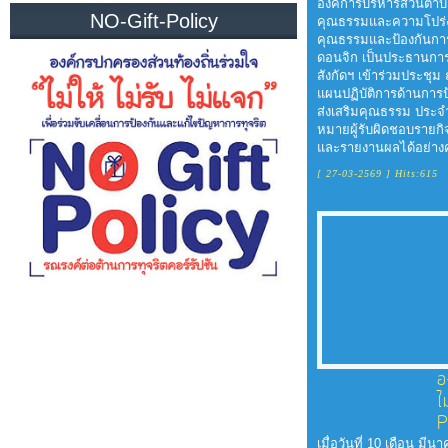
องค์การบริหารส่วนตำ
NO-Gift-Policy
งบ
คุณธรรมและความโปร่ง
คุณธรรมและป้องกันการท
ประมาณ
ดอนจิก เป็นประธานการ
ประจำ
สังกัดฯ เข้าร่วมประชุ
แผนปฏิบัติการด้านการ
ปี
ส่งเสริมคุณธรรม ประ
หมายผู้รับผิดชอบรายก
และรายงานผลได้อย่างค
การ
[ 27-03-2569 ] Hits:615
บริหาร
และ
พัฒนา
ทรัพยากร
บุคคล
การ
อ
ไ
จัด
P
ซื้อ
เมื่อวันที่ 10 เดือน 