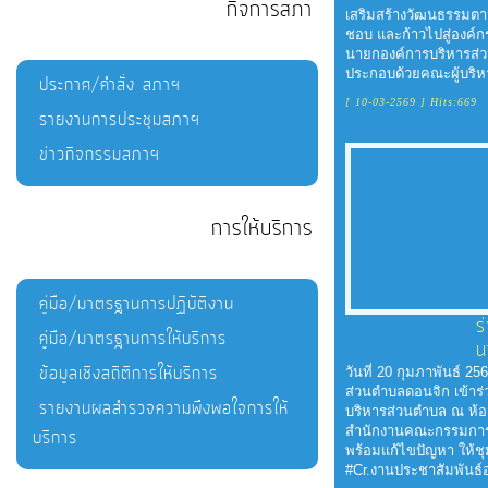
กิจการสภา
จัด
เสริมสร้างวัฒนธรรมต
ชอบ และก้าวไปสู่องค์
จ้าง
นายกองค์การบริหารส่ว
ประกอบด้วยคณะผู้บริห
ประกาศ/คำสั่ง สภาฯ
[ 10-03-2569 ] Hits:669
การ
รายงานการประชุมสภาฯ
เงิน
ข่าวกิจกรรมสภาฯ
การ
คลัง
การให้บริการ
แผนการ
คู่มือ/มาตรฐานการปฏิบัติงาน
ป้องกัน
ร
การ
คู่มือ/มาตรฐานการให้บริการ
น
ทุจริต
ข้อมูลเชิงสถิติการให้บริการ
วันที่ 20 กุมภาพันธ์ 
ส่วนตำบลดอนจิก เข้าร่
รายงานผลสำรวจความพึงพอใจการให้
บริหารส่วนตำบล ณ ห้อง
การ
สำนักงานคณะกรรมการกา
บริการ
พร้อมแก้ไขปัญหา ให้ชุม
ดำเนิน
#Cr.งานประชาสัมพันธ์อ