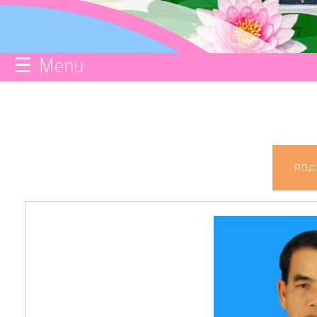
กิจการ
สภา
☰ Menu
บริการ
ข้อมูล
ITA
คณะผ
e-
Service
Q&A