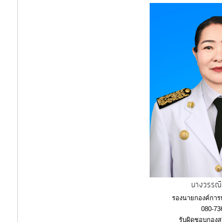
จัด
จ้าง
การ
เงิน
การ
คลัง
แผนการ
ป้องกัน
การ
ทุจริต
นางวรรณี
การ
รองนายกองค์การ
080-73
ดำเนิน
รับผิดชอบกองส