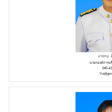
การ
จัดการ
ความ
รู้
การ
ดำเนิน
งาน
นายหนู ส
นายกองค์การบร
การ
045-4
ให้
ว่าง@gm
บริการ
แผนการ
ใช้
จ่าย