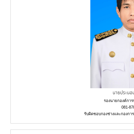
งบ
ประมาณ
ประจำ
ปี
การ
บริหาร
และ
พัฒนา
ทรัพยากร
นายประนอม
บุคคล
รองนายกองค์การ
081-87
การ
รับผิดชอบกองช่างและกองกา
จัด
ซื้อ