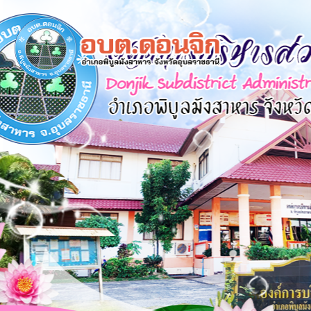
×
หน้า
close
หลัก
ข้อมูล
พื้น
ฐาน
บุคลากร
แผน
ยุทธศาสตร์
ข่าวสาร