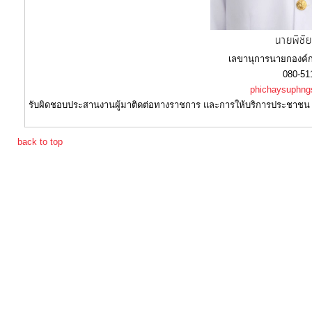
โปร่งใส
นายพิชัย
ท้อง
เลขานุการนายกองค์
080-51
ถิ่น
phichaysuphn
ของ
รับผิดชอบประสานงานผู้มาติดต่อทางราชการ และการให้บริการประชาชน
เรา
back to top
ข้อมูล
การ
ติดต่อ