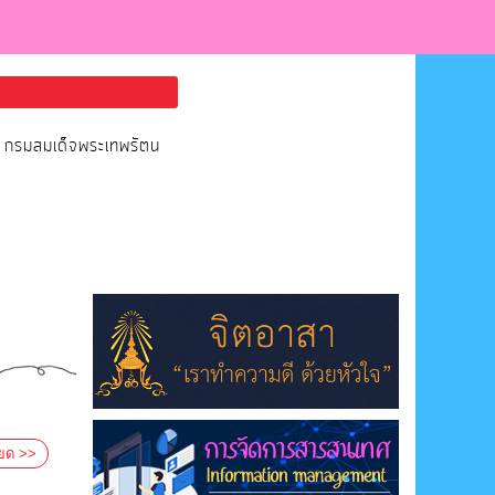
จ้า กรมสมเด็จพระเทพรัตน
ียด >>