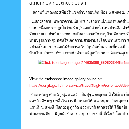
สถานที่ท่องเที่ยวตำบลดอนจิก
สถานที่แหล่งท่องเที่ยวในเขตตำบลดอนจิก มีอยู่ 5 แหล่ง 1.แก
1.แก่งลำดวน ประวัติความเป็นมาแก่งลำดวนเป็นแก่งที่เกิดขึ้น
กาหลงซึ่งจะปรากฏเป็นโขดหินสูงและมีสายน้ำไหลผ่านคือ ลำห้วยกว
จัดสร้างและดำเนินการตกแต่งโดยอาสาสมัครหมู่บ้านคือ นาย
ปรับปรุงสภาพภูมิทัศน์ให้เกิดความสวยงามจึงได้ขนานนามว่า “แก
อย่างเป็นทางการและได้รับการสนับสนุนให้เป็นสถานที่ท่องเที่ยวแ
บ้านโนนลำดวน ตำบลดอนจิกอำเภอพิบูลมังสาหาร จังหวัดอุบลร
View the embedded image gallery online at:
https://donjik.go.th/info-service/travel#sigProGalleriae98d5
2.แก่งชมพู คำขวัญ ซุ้มต้นหว้า เป็นคู่ๆ มองดูเด่น น้ำใสเย็
ผลหว้า สีชมพู ดูพลิ้วไหว เหมือนบอกให้ มวลหมู่นก ในพฤกษา 
แผนที่ ณ แห่งนี้ มีแก่งอยู่ ดูถวิล ธรรมชาติ เสกสรรให้ ได้ยลยิน
ตำบลดอนจิก อ.พิบูลมังสาหาร จ.อุบลราชธานี มีเนื้อที่ โดยปร