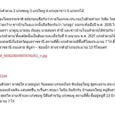
่งลำดวน 2.แก่งชมพู 3.แก่งใหญ่ 4.แก่งปลาขาว 5.แก่งกกไม้
เองโดยธรรมชาติ สมัยก่อนเชื่อกันว่าภายในแก่งจะประกอบไปด้วยท่าบก วังสิม วังห
้าง ชาวบ้านในละแวกนั้นจึงเรียกกันว่า “แก่งสูง” จนกระทั่งเมื่อปี พ.ศ. 2535 ได้
จันทรา นาคูณ,นายลุน เงินลุน นายสมพร คำมี และชาวบ้านโนนลำดวนได้ช่วยกัน
่งลำดวน”ตั้งแต่บัดนั้นเป็นต้นมาและเมื่อวันที่ 9 เมษายน พ.ศ. 2537 แก่งลำดวนได้
ห่งหนึ่งในจังหวัดอุบลราชธานี สถานที่ตั้ง แก่งลำดวนมีพื้นที่โดยประมาณ 7 ไร่ ตั้ง
าชธานี ถนนสาย พิบูลฯ – ช่องเม็ก ห่างจากตัวอำเภอประมาณ 13 กิโลเมตร
b22dd
น เห็นตัวปลา พาสดใส มวลหมู่นก ร้องเพลง บรรเลงไพร หินน้อยใหญ่ ชูตระหง่าน ตระ
มองแล้วเพลิน แสนสดชื่น ระรื่นตา สกุณา โผบิน บินจิกกัน บ้านดอนใหญ่ หมู่สิบ
 สุดถวิล ยามเช้าแลง แก่งชมพู นี่คือคำขวัญ แก่งชมพู สถานที่ตั้ง ตั้งอยู่หมู่ที่ 13 
ะมาณ 7 ไร่