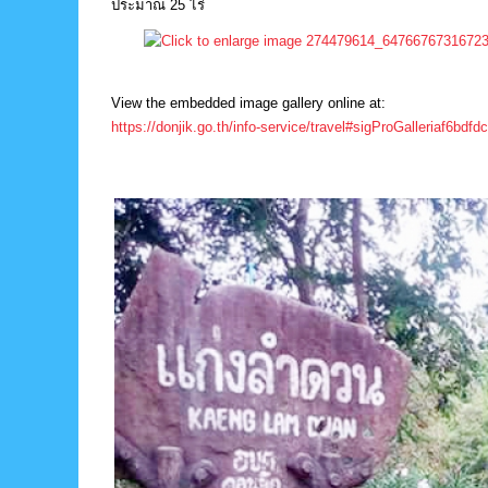
ประมาณ 25 ไร่
View the embedded image gallery online at:
https://donjik.go.th/info-service/travel#sigProGalleriaf6bdfd