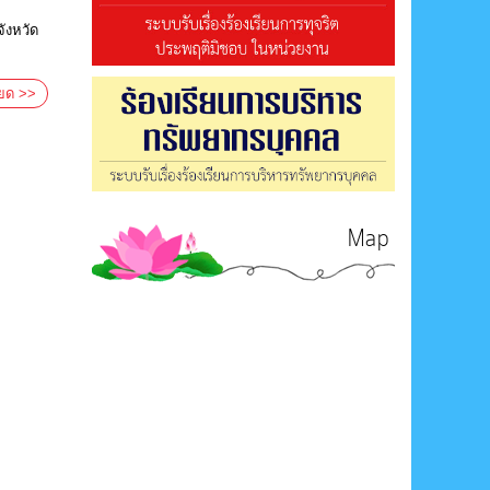
ังหวัด
ียด >>
Map