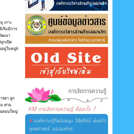
มู เกาะ
เริ่มมีการ
 พัฒนา
ถูกเปิด
อยู่ในหมู่6
การจัดการความรู้
การตา ลูก
สาม ตาม
KM การจัดการความรู้ คืออะไร ?
บ้านดอนใหญ่
องค์ความรู้ที่สนับสนุน วิสัยทัศน์ พันธกิจ
ยุทธศาสตร์ ขององค์กร