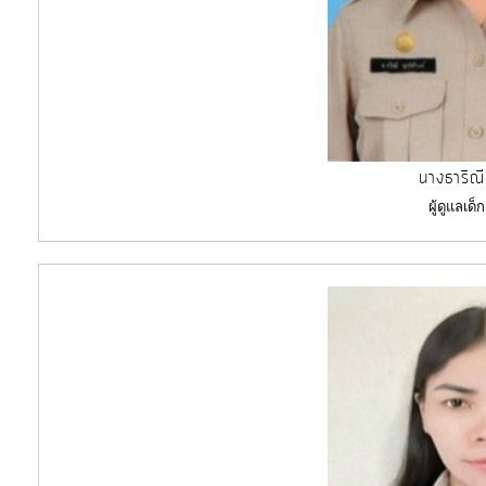
นางธาริณี
ผู้ดูแลเด็ก