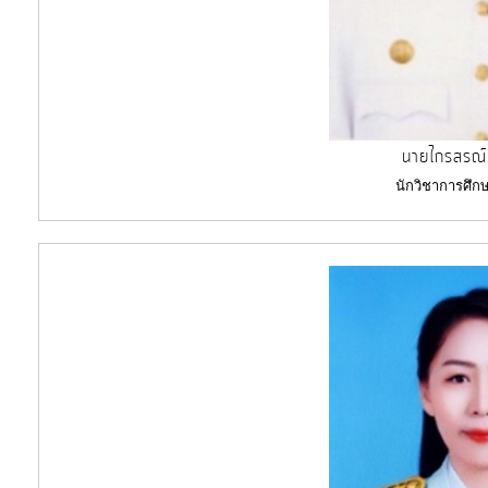
งบ
ประมาณ
ประจำ
ปี
นายไกรสรณ์ 
การ
นักวิชาการศึ
บริหาร
และ
พัฒนา
ทรัพยากร
บุคคล
การ
จัด
ซื้อ