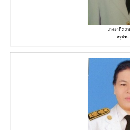
นางอาทิตยา
ครูชำน