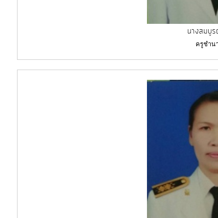
นางสมบูรณ
ครูชำน