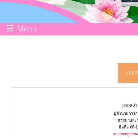
กิจการ
สภา
☰ Menu
บริการ
ข้อมูล
ITA
กองก
e-
Service
นายสง่า
ผู้อำนวยการ
Q&A
ศาสนาและ
มือถือ 08-
surepongree