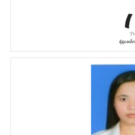
ว่
ผู้ดูแลเด