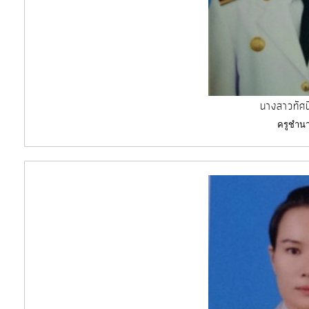
นางสาวทัศน
ครูชำน