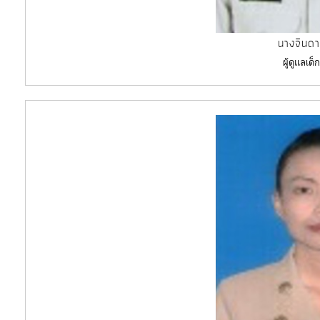
นางจินดา
ผู้ดูแลเด