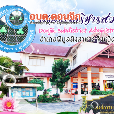
×
หน้า
close
หลัก
ข้อมูล
พื้น
ฐาน
บุคลากร
แผน
ยุทธศาสตร์
ข่าวสาร