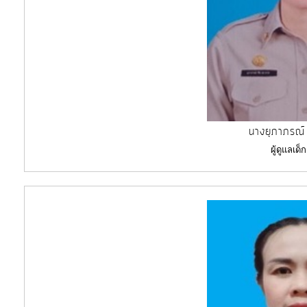
นางยุภาภรณ์
ผู้ดูแลเด็ก