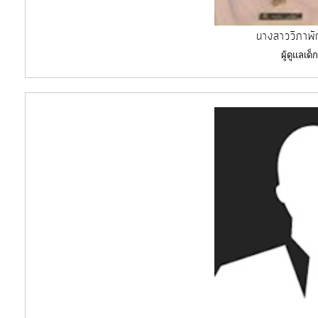
นางสาววิภาพั
ผู้ดูแลเด