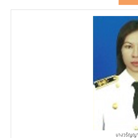
โปร่งใส
ท้อง
ถิ่น
ของ
เรา
ข้อมูล
การ
ติดต่อ
นางวรัญญา 