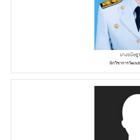
จัด
จ้าง
การ
เงิน
การ
นางขนิษฐา
คลัง
นักวิชาการวัฒ
แผนการ
ป้องกัน
การ
ทุจริต
การ
ดำเนิน