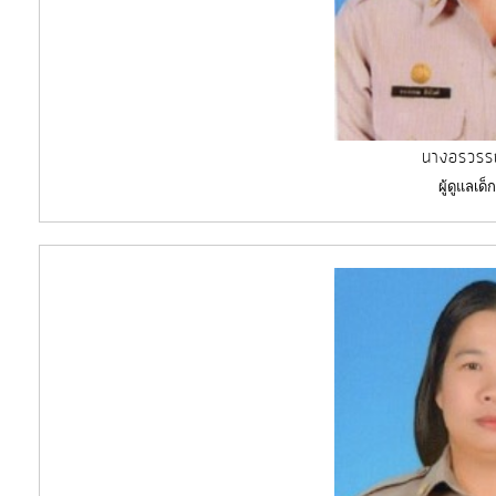
นางอรวรรณ
ผู้ดูแลเด