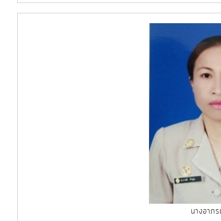
นางอาภรณ