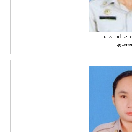
นางสาวปาริชาต
ผู้ดูแลเด