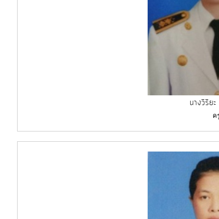
นางวิริยะ
คร