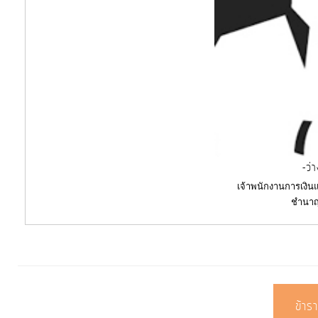
การ
เพื่อ
ป้องกัน
การ
ทุจริต
มาตรการ
ภายใน
-ว่
ป้องกัน
เจ้าพนักงานการเงินแ
การ
ชำนา
ทุจริต
การ
ส่ง
เสริม
ข้าร
ความ