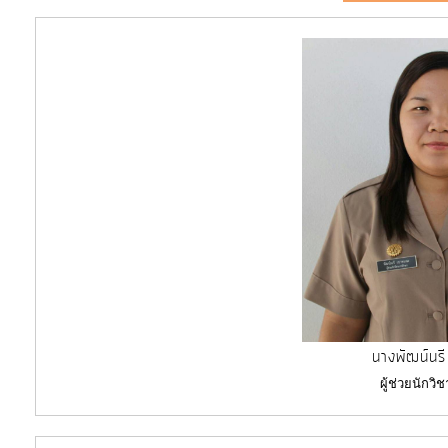
นางพัฒน์นรี
ผู้ช่วยนักว