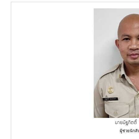
นายนัฐกิตติ
ผู้ช่วยนัก