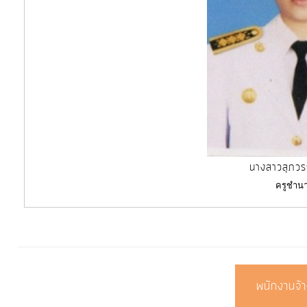
นางสาวสุภว
ครูชำน
พนักงานจ้า