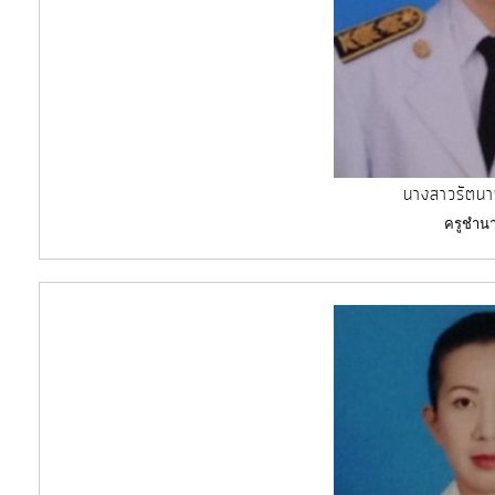
นางสาวรัตน
ครูชำน