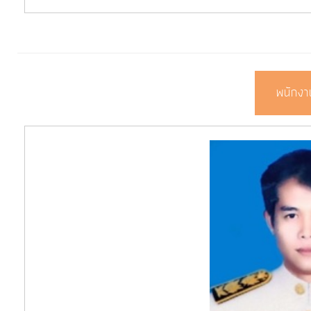
การ
จัดการ
ความ
รู้
พนักงา
การ
ดำเนิน
งาน
การ
ให้
บริการ
แผนการ
ใช้
จ่าย