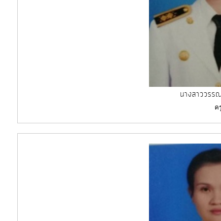
นางสาววรรณ
คร