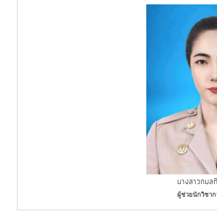
นางสาวกมลท
ผู้ช่วยนักวิช