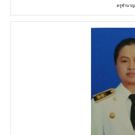
ครูชำนาญ