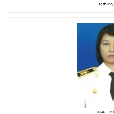
ครูชำนาญ
นางพรสุดา