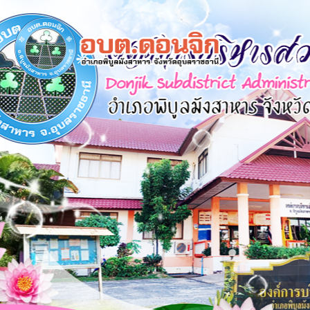
×
หน้า
close
หลัก
ข้อมูล
พื้น
ฐาน
บุคลากร
แผน
ยุทธศาสตร์
ข่าวสาร