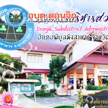
×
หน้า
close
หลัก
ข้อมูล
พื้น
ฐาน
บุคลากร
แผน
ยุทธศาสตร์
ข่าวสาร